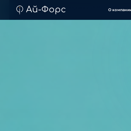
EmmaReha
МИС Тавровского В.М.
Искусст
О компани