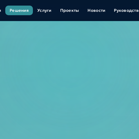
венный интеллект
CYPD
ЧекАп.ми
SmartSport
и
Решения
Услуги
Проекты
Новости
Руководств